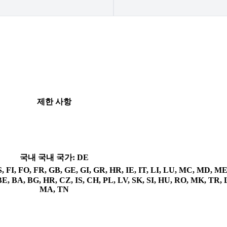
제한 사항
국내
국내 국가: DE
I, FO, FR, GB, GE, GI, GR, HR, IE, IT, LI, LU, MC, MD, ME
E, BA, BG, HR, CZ, IS, CH, PL, LV, SK, SI, HU, RO, MK, TR, 
MA, TN