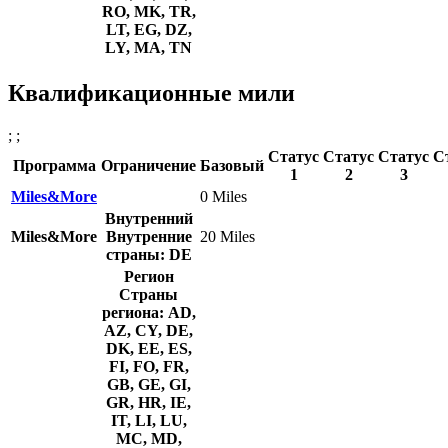
RO, MK, TR,
LT, EG, DZ,
LY, MA, TN
Квалификационные мили
; ;
Статус
Статус
Статус
С
Программа
Ограничение
Базовый
1
2
3
Miles&More
0 Miles
Внутренний
Miles&More
Внутренние
20 Miles
страны: DE
Регион
Страны
региона: AD,
AZ, CY, DE,
DK, EE, ES,
FI, FO, FR,
GB, GE, GI,
GR, HR, IE,
IT, LI, LU,
MC, MD,