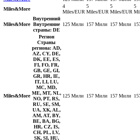
4
5
5
5
Miles&More
Miles/EUR
Miles/EUR
Miles/EUR
Mi
Внутренний
Miles&More
Внутренние
125 Мили
157 Мили
157 Мили
15
страны: DE
Регион
Страны
региона: AD,
AZ, CY, DE,
DK, EE, ES,
FI, FO, FR,
GB, GE, GI,
GR, HR, IE,
IT, LI, LU,
MC, MD,
ME, MT, NL,
Miles&More
125 Мили
157 Мили
157 Мили
15
NO, PT, RS,
RU, SE, SM,
UA, XK, AL,
AM, AT, BY,
BE, BA, BG,
HR, CZ, IS,
CH, PL, LV,
SK, SI, HU,