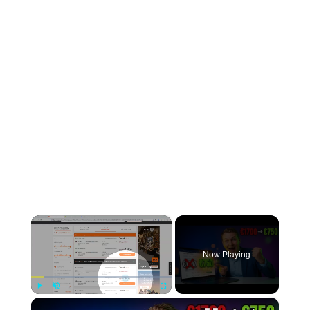
×
Now Playing
×
Play
Unmute
Fullscreen