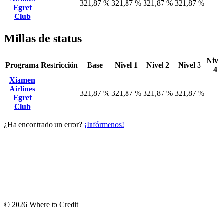
321,87 %
321,87 %
321,87 %
321,87 %
Egret
Club
Millas de status
Niv
Programa
Restricción
Base
Nivel 1
Nivel 2
Nivel 3
4
Xiamen
Airlines
321,87 %
321,87 %
321,87 %
321,87 %
Egret
Club
¿Ha encontrado un error?
¡Infórmenos!
© 2026 Where to Credit