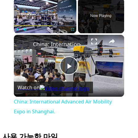
×
Now Playing
×
Play
Unmute
Fullscreen
China: International Advanced Air Mobility Expo in Shanghai.
Play
Watch on
Video
China: International Advanced Air Mobility
Expo in Shanghai.
사용 가능한 마일