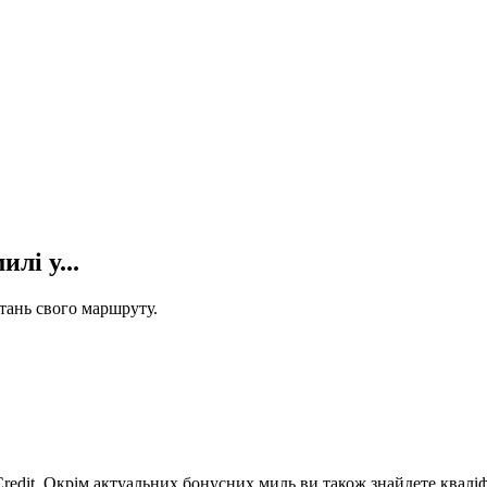
лі у...
стань свого маршруту.
Credit. Окрім актуальних бонусних миль ви також знайдете кваліф