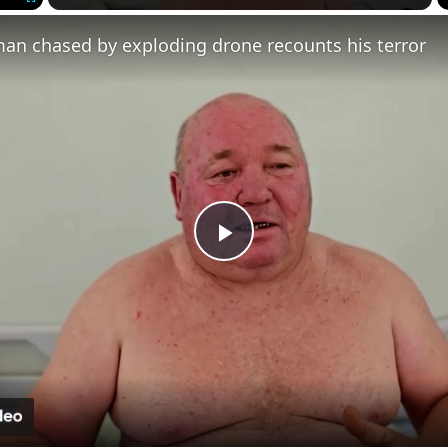
Fullscreen
an chased by exploding drone recounts his terror
Play
Video