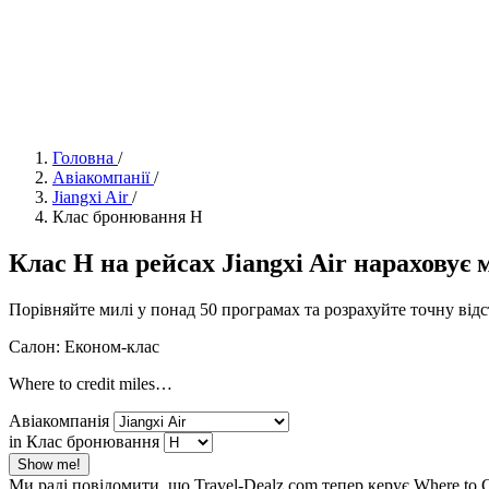
Головна
/
Авіакомпанії
/
Jiangxi Air
/
Клас бронювання H
Клас H на рейсах Jiangxi Air нараховує ми
Порівняйте милі у понад 50 програмах та розрахуйте точну від
Салон: Економ-клас
Where to credit miles…
Авіакомпанія
in Клас бронювання
Show me!
Ми раді повідомити, що Travel-Dealz.com тепер керує Where to 