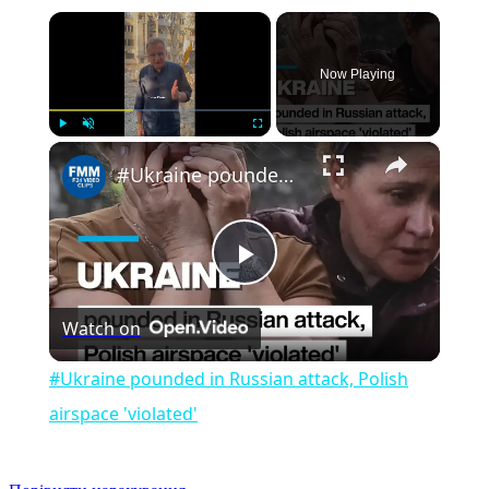
×
Now Playing
×
Play
Unmute
Fullscreen
#Ukraine pounded in Russian attack, Polish airspace 'violated'
Play
Watch on
Video
#Ukraine pounded in Russian attack, Polish
airspace 'violated'