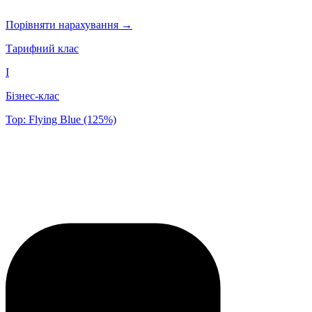
Порівняти нарахування →
Тарифний клас
I
Бізнес-клас
Top: Flying Blue (125%)