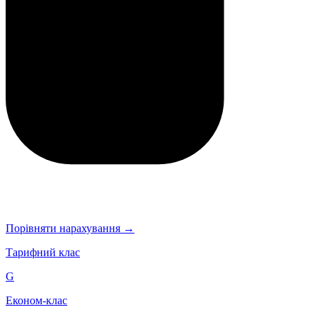
Порівняти нарахування →
Тарифний клас
G
Економ-клас