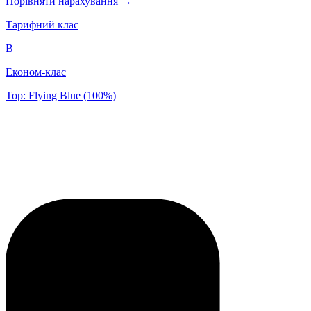
Порівняти нарахування →
Тарифний клас
B
Економ-клас
Top: Flying Blue (100%)