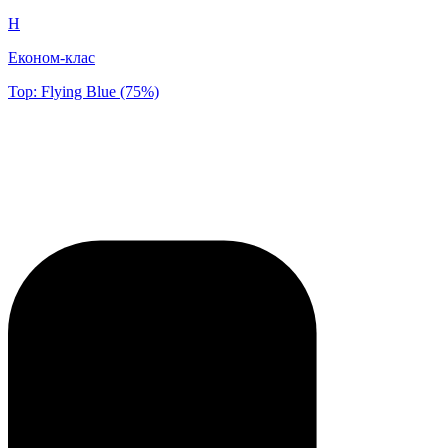
H
Економ-клас
Top: Flying Blue (75%)