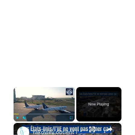
Now Playing
Play
Unmute
Fullscreen
Yakovlev obtient l'approbation pour la production du MC-21 : et maintenant ?