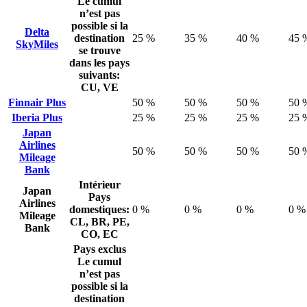
Le cumul
n’est pas
possible si la
Delta
destination
25 %
35 %
40 %
45 
SkyMiles
se trouve
dans les pays
suivants:
CU, VE
Finnair Plus
50 %
50 %
50 %
50 
Iberia Plus
25 %
25 %
25 %
25 
Japan
Airlines
50 %
50 %
50 %
50 
Mileage
Bank
Intérieur
Japan
Pays
Airlines
domestiques:
0 %
0 %
0 %
0 %
Mileage
CL, BR, PE,
Bank
CO, EC
Pays exclus
Le cumul
n’est pas
possible si la
destination