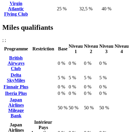
Virgin
Atlantic
25 %
32,5 %
40 %
Flying Club
Miles qualifiants
; ;
Niveau
Niveau
Niveau
Niveau
Programme
Restriction
Base
1
2
3
4
British
Airways
0 %
0 %
0 %
0 %
Club
Delta
5 %
5 %
5 %
5 %
SkyMiles
Finnair Plus
0 %
0 %
0 %
0 %
Iberia Plus
0 %
0 %
0 %
0 %
Japan
Airlines
50 %
50 %
50 %
50 %
Mileage
Bank
Intérieur
Japan
Pays
Airlines