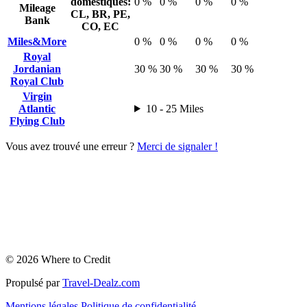
domestiques:
0 %
0 %
0 %
0 %
Mileage
CL, BR, PE,
Bank
CO, EC
Miles&More
0 %
0 %
0 %
0 %
Royal
Jordanian
30 %
30 %
30 %
30 %
Royal Club
Virgin
Atlantic
10 - 25 Miles
Flying Club
Vous avez trouvé une erreur ?
Merci de signaler !
© 2026 Where to Credit
Propulsé par
Travel-Dealz.com
Mentions légales
Politique de confidentialité