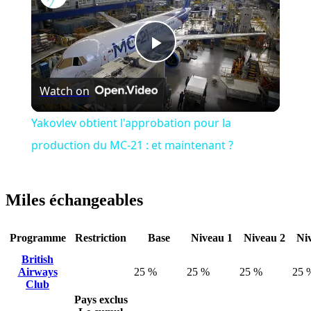
Play
Watch on
Video
Yakovlev obtient l'approbation pour la
production du MC-21 : et maintenant ?
Miles échangeables
Programme
Restriction
Base
Niveau 1
Niveau 2
Ni
British
Airways
25 %
25 %
25 %
25 
Club
Pays exclus