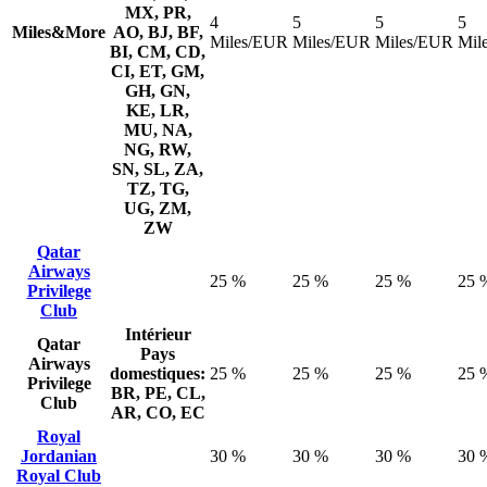
MX, PR,
4
5
5
5
Miles&More
AO, BJ, BF,
Miles/EUR
Miles/EUR
Miles/EUR
Mil
BI, CM, CD,
CI, ET, GM,
GH, GN,
KE, LR,
MU, NA,
NG, RW,
SN, SL, ZA,
TZ, TG,
UG, ZM,
ZW
Qatar
Airways
25 %
25 %
25 %
25 
Privilege
Club
Intérieur
Qatar
Pays
Airways
domestiques:
25 %
25 %
25 %
25 
Privilege
BR, PE, CL,
Club
AR, CO, EC
Royal
Jordanian
30 %
30 %
30 %
30 
Royal Club