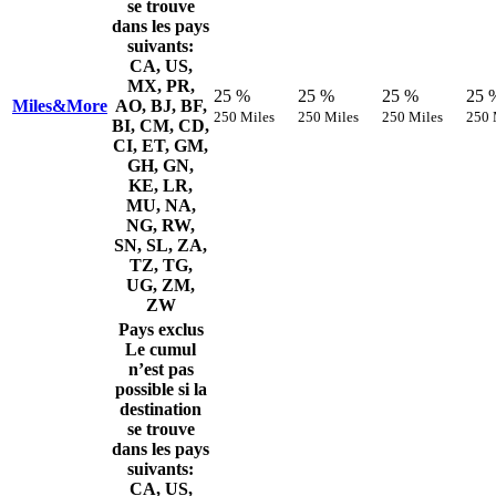
se trouve
dans les pays
suivants:
CA, US,
MX, PR,
25 %
25 %
25 %
25 
Miles&More
AO, BJ, BF,
250 Miles
250 Miles
250 Miles
250 
BI, CM, CD,
CI, ET, GM,
GH, GN,
KE, LR,
MU, NA,
NG, RW,
SN, SL, ZA,
TZ, TG,
UG, ZM,
ZW
Pays exclus
Le cumul
n’est pas
possible si la
destination
se trouve
dans les pays
suivants:
CA, US,