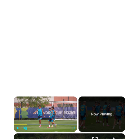
×
Now Playing
×
Play
Unmute
Fullscreen