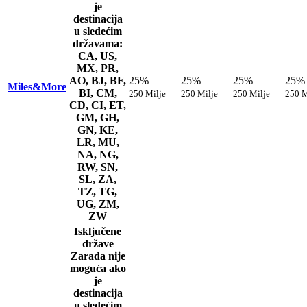
je
destinacija
u sledećim
državama:
CA, US,
MX, PR,
AO, BJ, BF,
25%
25%
25%
25%
Miles&More
BI, CM,
250 Milje
250 Milje
250 Milje
250 M
CD, CI, ET,
GM, GH,
GN, KE,
LR, MU,
NA, NG,
RW, SN,
SL, ZA,
TZ, TG,
UG, ZM,
ZW
Isključene
države
Zarada nije
moguća ako
je
destinacija
u sledećim