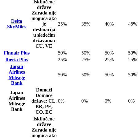
Isključene
države
Zarada nije
moguća ako
Delta
je
25%
35%
40%
45%
SkyMiles
destinacija
u sledećim
državama:
CU, VE
Finnair Plus
50%
50%
50%
50%
Iberia Plus
25%
25%
25%
25%
Japan
Airlines
50%
50%
50%
50%
Mileage
Bank
Domaći
Japan
Domaće
Airlines
države: CL,
0%
0%
0%
0%
Mileage
BR, PE,
Bank
CO, EC
Isključene
države
Zarada nije
moguća ako