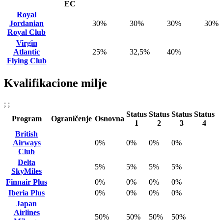
EC
Royal
Jordanian
30%
30%
30%
30%
Royal Club
Virgin
Atlantic
25%
32,5%
40%
Flying Club
Kvalifikacione milje
; ;
Status
Status
Status
Status
Program
Ograničenje
Osnovna
1
2
3
4
British
Airways
0%
0%
0%
0%
Club
Delta
5%
5%
5%
5%
SkyMiles
Finnair Plus
0%
0%
0%
0%
Iberia Plus
0%
0%
0%
0%
Japan
Airlines
50%
50%
50%
50%