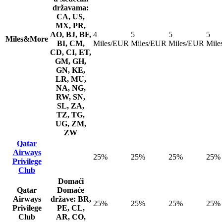
državama:
CA, US,
MX, PR,
AO, BJ, BF,
4
5
5
5
Miles&More
BI, CM,
Miles/EUR
Miles/EUR
Miles/EUR
Mile
CD, CI, ET,
GM, GH,
GN, KE,
LR, MU,
NA, NG,
RW, SN,
SL, ZA,
TZ, TG,
UG, ZM,
ZW
Qatar
Airways
25%
25%
25%
25%
Privilege
Club
Domaći
Qatar
Domaće
Airways
države: BR,
25%
25%
25%
25%
Privilege
PE, CL,
Club
AR, CO,