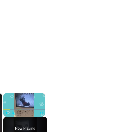
×
×
Play
Unmute
Fullscreen
Now Playing