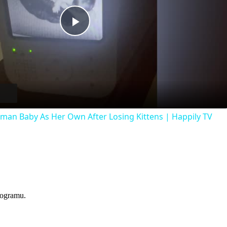
Play
Video
man Baby As Her Own After Losing Kittens | Happily TV
programu.