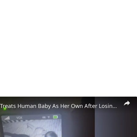
Rescue Cat Treats Human Baby As Her Own After Losing Kittens | Happily TV