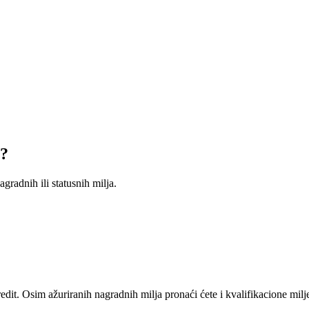
s?
gradnih ili statusnih milja.
t. Osim ažuriranih nagradnih milja pronaći ćete i kvalifikacione milj