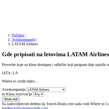
Početna
/
Aviokompanije
/
LATAM Airlines
Gde pripisati na letovima LATAM Airline
Proverite koje su klase dostupne i odlučite koji program daje najviše na
IATA: LA
Where to credit miles…
Aviokompanija
in Klasa rezervacije
Show me!
Sa zadovoljstvom delimo da Travel-Dealz.com sada vodi Where to Credi
feedback@wheretocredit.com
.