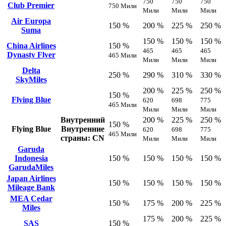
750
750
750
Club Premier
750 Мили
Мили
Мили
Мили
Air Europa
150 %
200 %
225 %
250 %
Suma
150 %
150 %
150 %
China Airlines
150 %
465
465
465
Dynasty Flyer
465 Мили
Мили
Мили
Мили
Delta
250 %
290 %
310 %
330 %
SkyMiles
200 %
225 %
250 %
150 %
Flying Blue
620
698
775
465 Мили
Мили
Мили
Мили
Внутренний
200 %
225 %
250 %
150 %
Flying Blue
Внутренние
620
698
775
465 Мили
страны: CN
Мили
Мили
Мили
Garuda
Indonesia
150 %
150 %
150 %
150 %
GarudaMiles
Japan Airlines
150 %
150 %
150 %
150 %
Mileage Bank
MEA Cedar
150 %
175 %
200 %
225 %
Miles
175 %
200 %
225 %
SAS
150 %