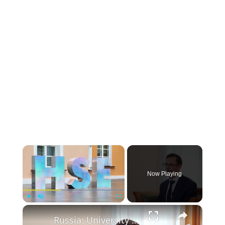
Now Playing
Play
Unmute
Fullscreen
Russia: University rector discusses China education cooperation in Moscow.