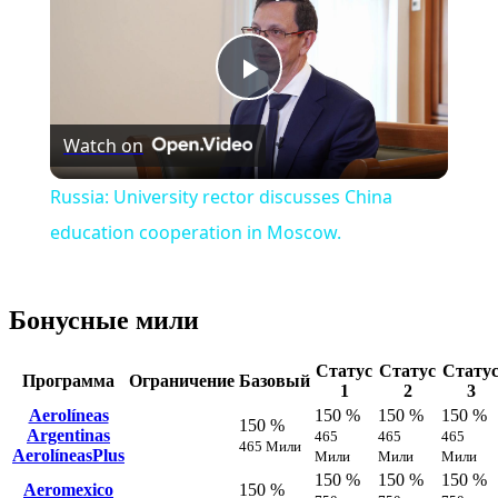
Play
Watch on
Video
Russia: University rector discusses China
education cooperation in Moscow.
Бонусные мили
Статус
Статус
Стату
Программа
Ограничение
Базовый
1
2
3
Aerolíneas
150 %
150 %
150 %
150 %
Argentinas
465
465
465
465 Мили
AerolíneasPlus
Мили
Мили
Мили
150 %
150 %
150 %
Aeromexico
150 %