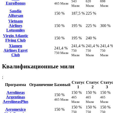
543
620
698
EuroBonus
465 Мили
Мили
Мили
Мили
Saudia
150 %
187,5 %
225 %
Alfursan
Vietnam
Airlines
150 %
195 %
225 %
300 %
Lotusmiles
Virgin Atlantic
150 %
195 %
240 %
Flying Club
Xiamen
241,4 %
241,4 %
241,4 
241,4 %
Airlines Egret
750
750
750
750 Мили
Club
Мили
Мили
Мили
Квалификационные мили
;
Статус
Статус
Стату
Программа
Ограничение
Базовый
1
2
3
Aerolíneas
150 %
150 %
150 %
150 %
Argentinas
465
465
465
465 Мили
AerolíneasPlus
Мили
Мили
Мили
150 %
150 %
150 %
Aeromexico
150 %
750
750
750