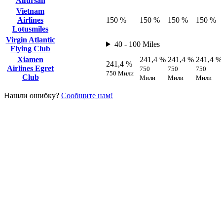
Alfursan
Vietnam
Airlines
150 %
150 %
150 %
150 %
Lotusmiles
Virgin Atlantic
40 - 100 Miles
Flying Club
Xiamen
241,4 %
241,4 %
241,4 
241,4 %
Airlines Egret
750
750
750
750 Мили
Club
Мили
Мили
Мили
Нашли ошибку?
Сообщите нам!