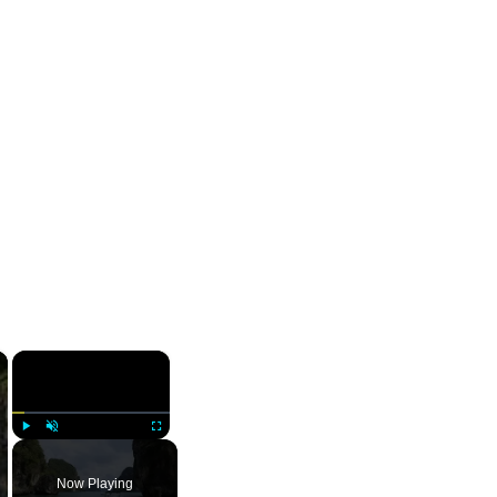
×
×
Play
Unmute
Fullscreen
Now Playing