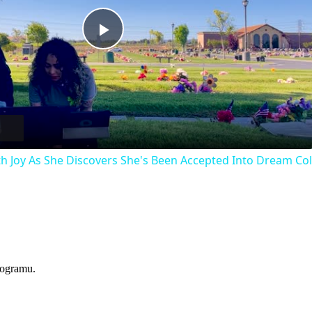
Play
Video
h Joy As She Discovers She's Been Accepted Into Dream Col
programu.