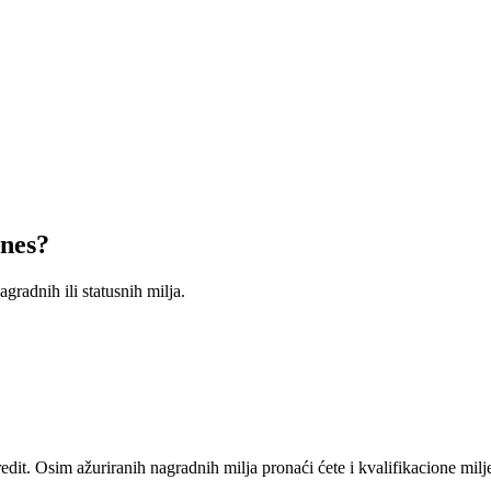
ines?
gradnih ili statusnih milja.
t. Osim ažuriranih nagradnih milja pronaći ćete i kvalifikacione milj