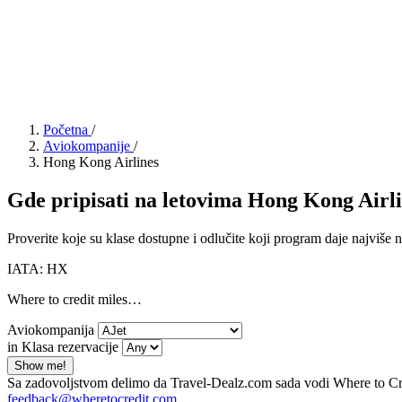
Početna
/
Aviokompanije
/
Hong Kong Airlines
Gde pripisati na letovima Hong Kong Airl
Proverite koje su klase dostupne i odlučite koji program daje najviše na
IATA: HX
Where to credit miles…
Aviokompanija
in Klasa rezervacije
Show me!
Sa zadovoljstvom delimo da Travel-Dealz.com sada vodi Where to Credi
feedback@wheretocredit.com
.