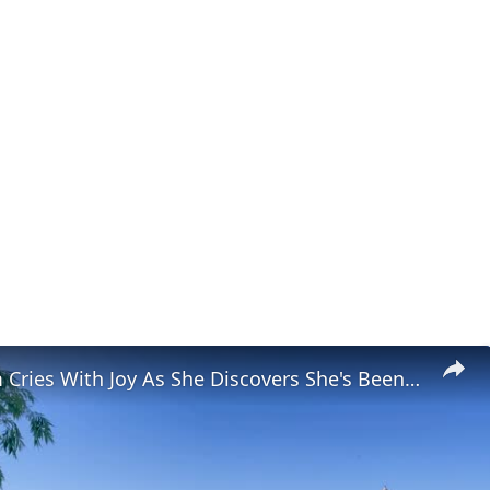
Single Mom Cries With Joy As She Discovers She's Been Accepted Into Dream College | Happily TV