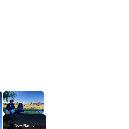
×
×
Play
Unmute
Fullscreen
Now Playing