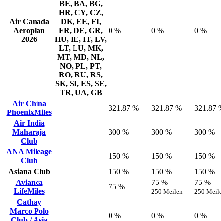
BE, BA, BG,
HR, CY, CZ,
Air Canada
DK, EE, FI,
Aeroplan
FR, DE, GR,
0 %
0 %
0 %
2026
HU, IE, IT, LV,
LT, LU, MK,
MT, MD, NL,
NO, PL, PT,
RO, RU, RS,
SK, SI, ES, SE,
TR, UA, GB
Air China
321,87 %
321,87 %
321,87 
PhoenixMiles
Air India
Maharaja
300 %
300 %
300 %
Club
ANA Mileage
150 %
150 %
150 %
Club
Asiana Club
150 %
150 %
150 %
Avianca
75 %
75 %
75 %
LifeMiles
250 Meilen
250 Meil
Cathay
Marco Polo
0 %
0 %
0 %
Club / Asia