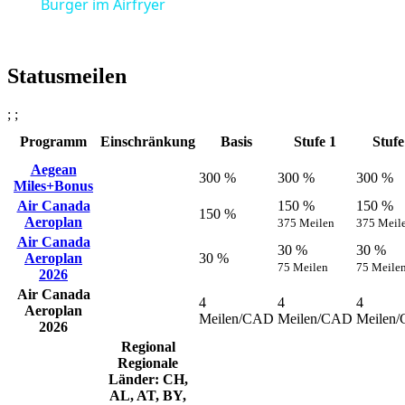
Burger im Airfryer
Statusmeilen
; ;
Programm
Einschränkung
Basis
Stufe 1
Stufe
Aegean
300 %
300 %
300 %
Miles+Bonus
Air Canada
150 %
150 %
150 %
Aeroplan
375 Meilen
375 Meil
Air Canada
30 %
30 %
Aeroplan
30 %
75 Meilen
75 Meile
2026
Air Canada
4
4
4
Aeroplan
Meilen/CAD
Meilen/CAD
Meilen
2026
Regional
Regionale
Länder: CH,
AL, AT, BY,