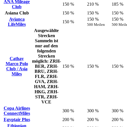
ANA Mileage
150 %
210 %
185 %
Club
Asiana Club
150 %
150 %
150 %
Avianca
150 %
150 %
150 %
LifeMiles
500 Meilen
500 Meil
Ausgewählte
Strecken
Sammeln ist
nur auf den
folgenden
Strecken
Cathay
möglich: ZRH-
Marco Polo
BER, ZRH-
150 %
150 %
150 %
Club / Asia
BRU, ZRH-
Miles
FLR, ZRH-
GVA, ZRH-
HAM, ZRH-
HKG, ZRH-
STR, ZRH-
VCE
Copa Airlines
300 %
300 %
300 %
ConnectMiles
Egyptair Plus
200 %
200 %
200 %
Ethiopian