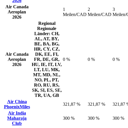
2026
Air Canada
1
2
3
Aeroplan
Meilen/CAD
Meilen/CAD
Meilen
2026
Regional
Regionale
Länder: CH,
AL, AT, BY,
BE, BA, BG,
HR, CY, CZ,
Air Canada
DK, EE, FI,
Aeroplan
FR, DE, GR,
0 %
0 %
0 %
2026
HU, IE, IT, LV,
LT, LU, MK,
MT, MD, NL,
NO, PL, PT,
RO, RU, RS,
SK, SI, ES, SE,
TR, UA, GB
Air China
321,87 %
321,87 %
321,87 
PhoenixMiles
Air India
Maharaja
300 %
300 %
300 %
Club