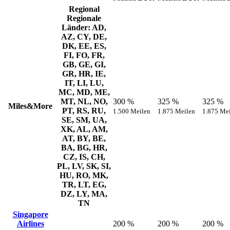
Regional
Regionale
Länder: AD,
AZ, CY, DE,
DK, EE, ES,
FI, FO, FR,
GB, GE, GI,
GR, HR, IE,
IT, LI, LU,
MC, MD, ME,
MT, NL, NO,
300 %
325 %
325 %
Miles&More
PT, RS, RU,
1.500 Meilen
1.875 Meilen
1.875 Me
SE, SM, UA,
XK, AL, AM,
AT, BY, BE,
BA, BG, HR,
CZ, IS, CH,
PL, LV, SK, SI,
HU, RO, MK,
TR, LT, EG,
DZ, LY, MA,
TN
Singapore
Airlines
200 %
200 %
200 %