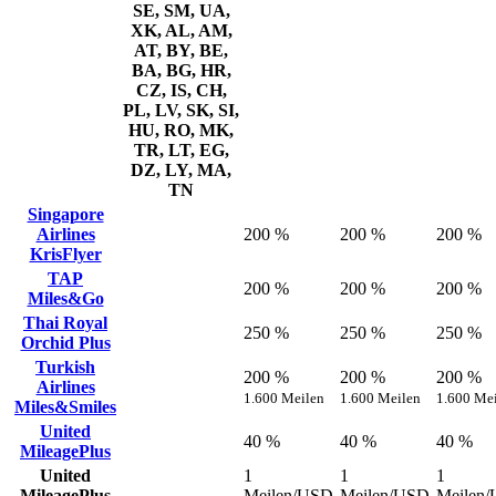
SE, SM, UA,
XK, AL, AM,
AT, BY, BE,
BA, BG, HR,
CZ, IS, CH,
PL, LV, SK, SI,
HU, RO, MK,
TR, LT, EG,
DZ, LY, MA,
TN
Singapore
Airlines
200 %
200 %
200 %
KrisFlyer
TAP
200 %
200 %
200 %
Miles&Go
Thai Royal
250 %
250 %
250 %
Orchid Plus
Turkish
200 %
200 %
200 %
Airlines
1.600 Meilen
1.600 Meilen
1.600 Me
Miles&Smiles
United
40 %
40 %
40 %
MileagePlus
United
1
1
1
MileagePlus
Meilen/USD
Meilen/USD
Meilen