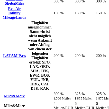
300 %
300 %
300 %
ShebaMiles
Eva Air
Infinity
150 %
150 %
150 %
MileageLands
Flughäfen
ausgenommen
Sammeln ist
nicht möglich
wenn Ankunft
oder Abflug
von einem der
folgenden
LATAM Pass
200 %
200 %
200 %
Flughäfen
erfolgt: SFO,
LAX, ORD,
MIA, JFK,
EWR, BOS,
YUL, JNB,
HRG, CAI,
DJE, RAK
300 %
325 %
325 %
Miles&More
1.500 Meilen
1.875 Meilen
1.875 Me
4
6
6
Miles&More
Meilen/EUR
Meilen/EUR
Meilen