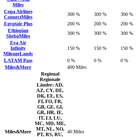
Miles
Copa Airlines
300 %
300 %
300 %
ConnectMiles
Egyptair Plus
200 %
200 %
200 %
Ethiopian
300 %
300 %
300 %
ShebaMiles
Eva Air
Infinity
150 %
150 %
150 %
MileageLands
LATAM Pass
0 %
0 %
0 %
Miles&More
400 Miles
Regional
Regionale
Länder: AD,
AZ, CY, DE,
DK, EE, ES,
FI, FO, FR,
GB, GE, GI,
GR, HR, IE,
IT, LI, LU,
MC, MD, ME,
MT, NL, NO,
Miles&More
40 Miles
PT, RS, RU,