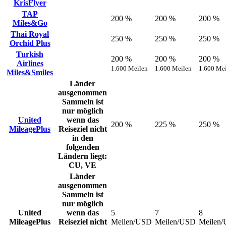
KrisFlyer
TAP
200 %
200 %
200 %
Miles&Go
Thai Royal
250 %
250 %
250 %
Orchid Plus
Turkish
200 %
200 %
200 %
Airlines
1.600 Meilen
1.600 Meilen
1.600 Me
Miles&Smiles
Länder
ausgenommen
Sammeln ist
nur möglich
United
wenn das
200 %
225 %
250 %
MileagePlus
Reiseziel nicht
in den
folgenden
Ländern liegt:
CU, VE
Länder
ausgenommen
Sammeln ist
nur möglich
United
wenn das
5
7
8
MileagePlus
Reiseziel nicht
Meilen/USD
Meilen/USD
Meilen