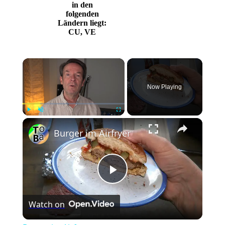
in den
folgenden
Ländern liegt:
CU, VE
Now Playing
Play
Unmute
Fullscreen
Burger im Airfryer
Play
Watch on
Video