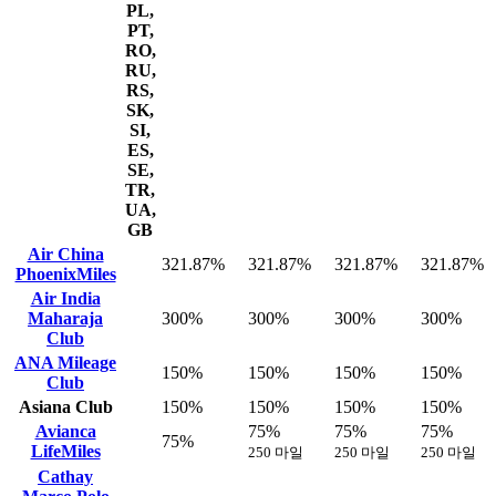
PL,
PT,
RO,
RU,
RS,
SK,
SI,
ES,
SE,
TR,
UA,
GB
Air China
321.87%
321.87%
321.87%
321.87%
PhoenixMiles
Air India
Maharaja
300%
300%
300%
300%
Club
ANA Mileage
150%
150%
150%
150%
Club
Asiana Club
150%
150%
150%
150%
Avianca
75%
75%
75%
75%
LifeMiles
250 마일
250 마일
250 마일
Cathay