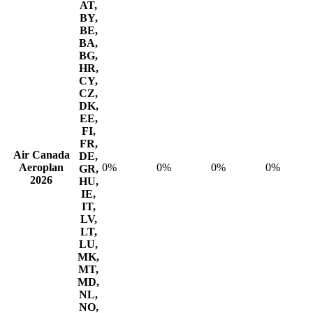
AT,
BY,
BE,
BA,
BG,
HR,
CY,
CZ,
DK,
EE,
FI,
FR,
Air Canada
DE,
Aeroplan
0%
0%
0%
0%
GR,
2026
HU,
IE,
IT,
LV,
LT,
LU,
MK,
MT,
MD,
NL,
NO,