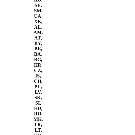
SE,
SM,
UA,
XK,
AL,
AM,
AT,
BY,
BE,
BA,
BG,
HR,
CZ,
IS,
CH,
PL,
LV,
SK,
SI,
HU,
RO,
MK,
TR,
LT,