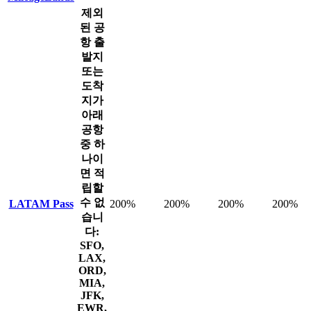
제외
된 공
항
출
발지
또는
도착
지가
아래
공항
중 하
나이
면 적
립할
수 없
LATAM Pass
200%
200%
200%
200%
습니
다:
SFO,
LAX,
ORD,
MIA,
JFK,
EWR,