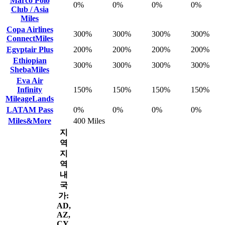
Marco Polo
0%
0%
0%
0%
Club / Asia
Miles
Copa Airlines
300%
300%
300%
300%
ConnectMiles
Egyptair Plus
200%
200%
200%
200%
Ethiopian
300%
300%
300%
300%
ShebaMiles
Eva Air
Infinity
150%
150%
150%
150%
MileageLands
LATAM Pass
0%
0%
0%
0%
Miles&More
400 Miles
지
역
지
역
내
국
가:
AD,
AZ,
CY,