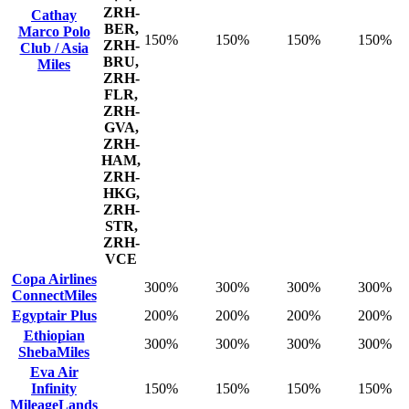
ZRH-
Cathay
BER,
Marco Polo
150%
150%
150%
150%
ZRH-
Club / Asia
BRU,
Miles
ZRH-
FLR,
ZRH-
GVA,
ZRH-
HAM,
ZRH-
HKG,
ZRH-
STR,
ZRH-
VCE
Copa Airlines
300%
300%
300%
300%
ConnectMiles
Egyptair Plus
200%
200%
200%
200%
Ethiopian
300%
300%
300%
300%
ShebaMiles
Eva Air
Infinity
150%
150%
150%
150%
MileageLands