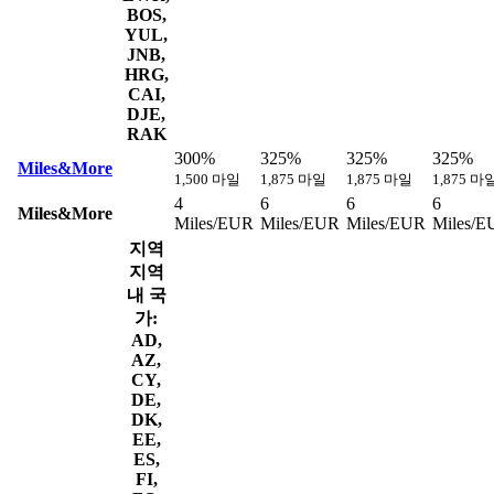
BOS,
YUL,
JNB,
HRG,
CAI,
DJE,
RAK
300%
325%
325%
325%
Miles&More
1,500 마일
1,875 마일
1,875 마일
1,875 마
4
6
6
6
Miles&More
Miles/EUR
Miles/EUR
Miles/EUR
Miles/E
지역
지역
내 국
가:
AD,
AZ,
CY,
DE,
DK,
EE,
ES,
FI,