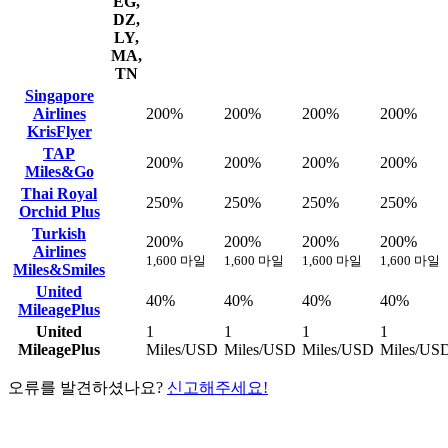
EG,
DZ,
LY,
MA,
TN
Singapore
Airlines
200%
200%
200%
200%
KrisFlyer
TAP
200%
200%
200%
200%
Miles&Go
Thai Royal
250%
250%
250%
250%
Orchid Plus
Turkish
200%
200%
200%
200%
Airlines
1,600 마일
1,600 마일
1,600 마일
1,600 마일
Miles&Smiles
United
40%
40%
40%
40%
MileagePlus
United
1
1
1
1
MileagePlus
Miles/USD
Miles/USD
Miles/USD
Miles/US
오류를 발견하셨나요?
신고해주세요!