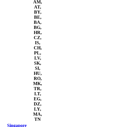
AM,
AT,
BY,
BE,
BA,
BG,
HR,
CZ,
IS,
CH,
PL,
LV,
SK,
SI,
HU,
RO,
MK,
TR,
LT,
EG,
DZ,
LY,
MA,
TN
Singapore