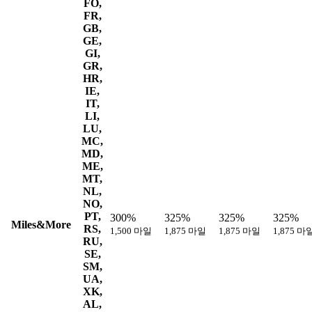
FO,
FR,
GB,
GE,
GI,
GR,
HR,
IE,
IT,
LI,
LU,
MC,
MD,
ME,
MT,
NL,
NO,
PT,
300%
325%
325%
325%
Miles&More
RS,
1,500 마일
1,875 마일
1,875 마일
1,875 마
RU,
SE,
SM,
UA,
XK,
AL,