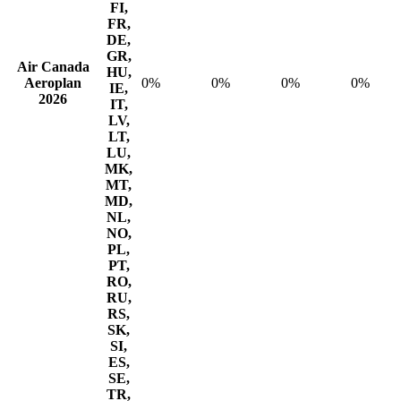
FI,
FR,
DE,
GR,
Air Canada
HU,
Aeroplan
0%
0%
0%
0%
IE,
2026
IT,
LV,
LT,
LU,
MK,
MT,
MD,
NL,
NO,
PL,
PT,
RO,
RU,
RS,
SK,
SI,
ES,
SE,
TR,