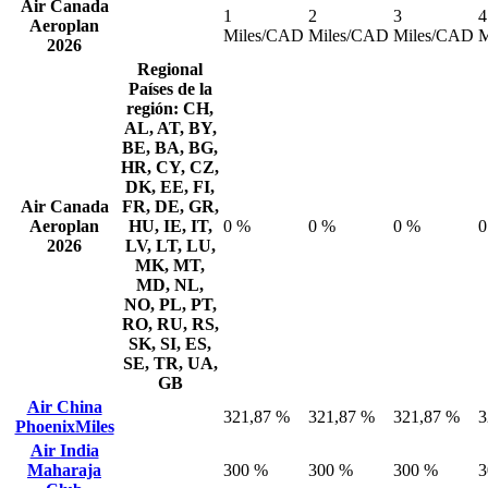
Air Canada
1
2
3
4
Aeroplan
Miles/CAD
Miles/CAD
Miles/CAD
M
2026
Regional
Países de la
región: CH,
AL, AT, BY,
BE, BA, BG,
HR, CY, CZ,
DK, EE, FI,
Air Canada
FR, DE, GR,
Aeroplan
HU, IE, IT,
0 %
0 %
0 %
0
2026
LV, LT, LU,
MK, MT,
MD, NL,
NO, PL, PT,
RO, RU, RS,
SK, SI, ES,
SE, TR, UA,
GB
Air China
321,87 %
321,87 %
321,87 %
3
PhoenixMiles
Air India
Maharaja
300 %
300 %
300 %
3