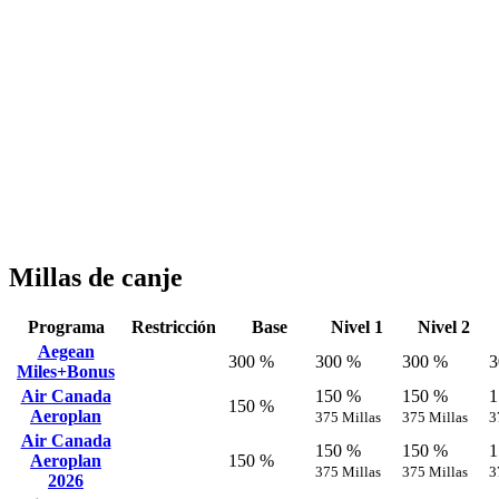
Millas de canje
Programa
Restricción
Base
Nivel 1
Nivel 2
Aegean
300 %
300 %
300 %
3
Miles+Bonus
Air Canada
150 %
150 %
1
150 %
Aeroplan
375 Millas
375 Millas
3
Air Canada
150 %
150 %
1
Aeroplan
150 %
375 Millas
375 Millas
3
2026