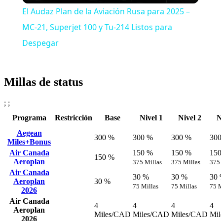
El Audaz Plan de la Aviación Rusa para 2025 –
MC-21, Superjet 100 y Tu-214 Listos para
Despegar
Millas de status
; ;
Programa
Restricción
Base
Nivel 1
Nivel 2
N
Aegean
300 %
300 %
300 %
30
Miles+Bonus
Air Canada
150 %
150 %
15
150 %
Aeroplan
375 Millas
375 Millas
375
Air Canada
30 %
30 %
30
Aeroplan
30 %
75 Millas
75 Millas
75 
2026
Air Canada
4
4
4
4
Aeroplan
Miles/CAD
Miles/CAD
Miles/CAD
Mi
2026