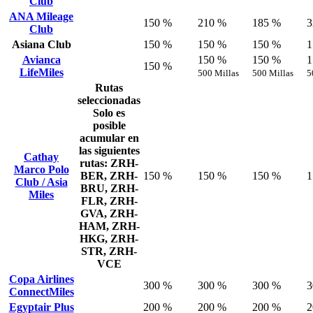
Club
ANA Mileage
150 %
210 %
185 %
3
Club
Asiana Club
150 %
150 %
150 %
1
Avianca
150 %
150 %
1
150 %
LifeMiles
500 Millas
500 Millas
5
Rutas
seleccionadas
Solo es
posible
acumular en
las siguientes
Cathay
rutas: ZRH-
Marco Polo
BER, ZRH-
150 %
150 %
150 %
1
Club / Asia
BRU, ZRH-
Miles
FLR, ZRH-
GVA, ZRH-
HAM, ZRH-
HKG, ZRH-
STR, ZRH-
VCE
Copa Airlines
300 %
300 %
300 %
3
ConnectMiles
Egyptair Plus
200 %
200 %
200 %
2