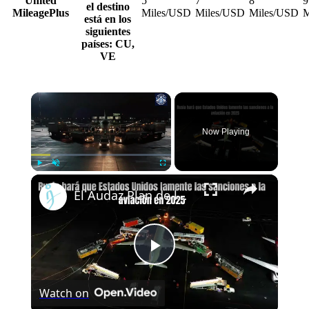
United
5
7
8
9
el destino
MileagePlus
Miles/USD
Miles/USD
Miles/USD
M
está en los
siguientes
países: CU,
VE
Now Playing
Play
Unmute
Fullscreen
El Audaz Plan de la Aviación Rusa para 2025 – MC-21, Superjet 100 y Tu-214 Listos para Despegar
Play
Watch on
Video