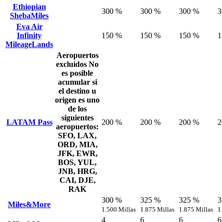
Ethiopian
300 %
300 %
300 %
3
ShebaMiles
Eva Air
Infinity
150 %
150 %
150 %
1
MileageLands
Aeropuertos
excluidos
No
es posible
acumular si
el destino u
origen es uno
de los
siguientes
LATAM Pass
200 %
200 %
200 %
2
aeropuertos:
SFO, LAX,
ORD, MIA,
JFK, EWR,
BOS, YUL,
JNB, HRG,
CAI, DJE,
RAK
300 %
325 %
325 %
3
Miles&More
1.500 Millas
1.875 Millas
1.875 Millas
1
4
6
6
6