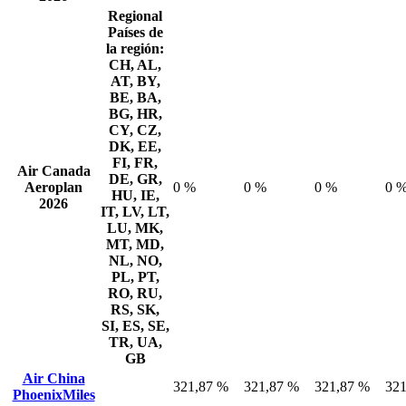
Regional
Países de
la región:
CH, AL,
AT, BY,
BE, BA,
BG, HR,
CY, CZ,
DK, EE,
FI, FR,
Air Canada
DE, GR,
Aeroplan
0 %
0 %
0 %
0 
HU, IE,
2026
IT, LV, LT,
LU, MK,
MT, MD,
NL, NO,
PL, PT,
RO, RU,
RS, SK,
SI, ES, SE,
TR, UA,
GB
Air China
321,87 %
321,87 %
321,87 %
321
PhoenixMiles