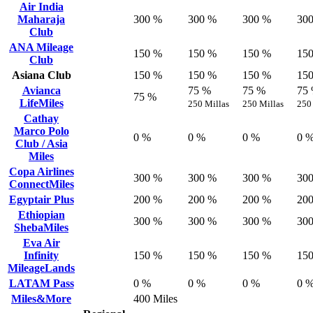
Air India
Maharaja
300 %
300 %
300 %
30
Club
ANA Mileage
150 %
150 %
150 %
15
Club
Asiana Club
150 %
150 %
150 %
15
Avianca
75 %
75 %
75
75 %
LifeMiles
250 Millas
250 Millas
250
Cathay
Marco Polo
0 %
0 %
0 %
0 
Club / Asia
Miles
Copa Airlines
300 %
300 %
300 %
30
ConnectMiles
Egyptair Plus
200 %
200 %
200 %
20
Ethiopian
300 %
300 %
300 %
30
ShebaMiles
Eva Air
Infinity
150 %
150 %
150 %
15
MileageLands
LATAM Pass
0 %
0 %
0 %
0 
Miles&More
400 Miles