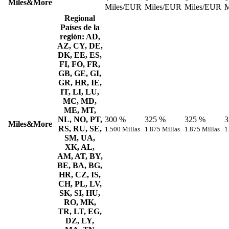
Miles&More
Miles/EUR
Miles/EUR
Miles/EUR
M
Regional
Países de la
región: AD,
AZ, CY, DE,
DK, EE, ES,
FI, FO, FR,
GB, GE, GI,
GR, HR, IE,
IT, LI, LU,
MC, MD,
ME, MT,
NL, NO, PT,
300 %
325 %
325 %
3
Miles&More
RS, RU, SE,
1.500 Millas
1.875 Millas
1.875 Millas
1
SM, UA,
XK, AL,
AM, AT, BY,
BE, BA, BG,
HR, CZ, IS,
CH, PL, LV,
SK, SI, HU,
RO, MK,
TR, LT, EG,
DZ, LY,