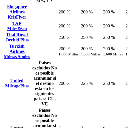
MA, TN
Singapore
Airlines
200 %
200 %
200 %
2
KrisFlyer
TAP
200 %
200 %
200 %
2
Miles&Go
Thai Royal
250 %
250 %
250 %
2
Orchid Plus
Turkish
200 %
200 %
200 %
2
Airlines
1.600 Millas
1.600 Millas
1.600 Millas
1
Miles&Smiles
Países
excluidos
No
es posible
acumular si
United
el destino
200 %
225 %
250 %
2
MileagePlus
está en los
siguientes
países: CU,
VE
Países
excluidos
No
es posible
acumular si