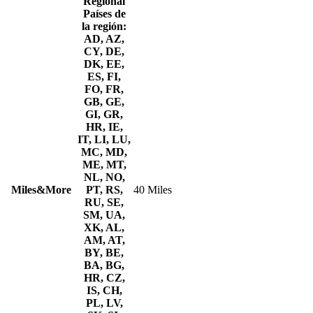
Regional
Países de
la región:
AD, AZ,
CY, DE,
DK, EE,
ES, FI,
FO, FR,
GB, GE,
GI, GR,
HR, IE,
IT, LI, LU,
MC, MD,
ME, MT,
NL, NO,
Miles&More
PT, RS,
40 Miles
RU, SE,
SM, UA,
XK, AL,
AM, AT,
BY, BE,
BA, BG,
HR, CZ,
IS, CH,
PL, LV,