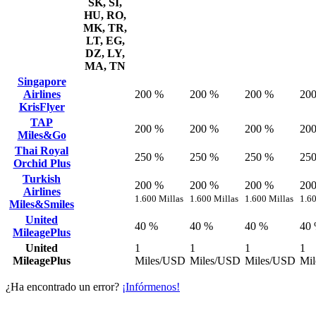
SK, SI,
HU, RO,
MK, TR,
LT, EG,
DZ, LY,
MA, TN
Singapore
Airlines
200 %
200 %
200 %
20
KrisFlyer
TAP
200 %
200 %
200 %
20
Miles&Go
Thai Royal
250 %
250 %
250 %
25
Orchid Plus
Turkish
200 %
200 %
200 %
20
Airlines
1.600 Millas
1.600 Millas
1.600 Millas
1.60
Miles&Smiles
United
40 %
40 %
40 %
40
MileagePlus
United
1
1
1
1
MileagePlus
Miles/USD
Miles/USD
Miles/USD
Mi
¿Ha encontrado un error?
¡Infórmenos!