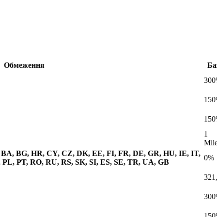
Обмеження
Ба
30
15
15
1
Mil
 BA, BG, HR, CY, CZ, DK, EE, FI, FR, DE, GR, HU, IE, IT,
0%
PL, PT, RO, RU, RS, SK, SI, ES, SE, TR, UA, GB
321
30
15