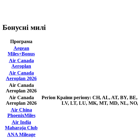
Бонусні милі
Програма
Aegean
Miles+Bonus
Air Canada
Aeroplan
Air Canada
Aeroplan 2026
Air Canada
Aeroplan 2026
Air Canada
Регіон
Країни регіону: CH, AL, AT, BY, BE,
Aeroplan 2026
LV, LT, LU, MK, MT, MD, NL, NO, 
Air China
PhoenixMiles
Air India
Maharaja Club
ANA Mileage