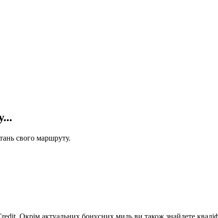
...
стань свого маршруту.
Credit. Окрім актуальних бонусних миль ви також знайдете кваліф