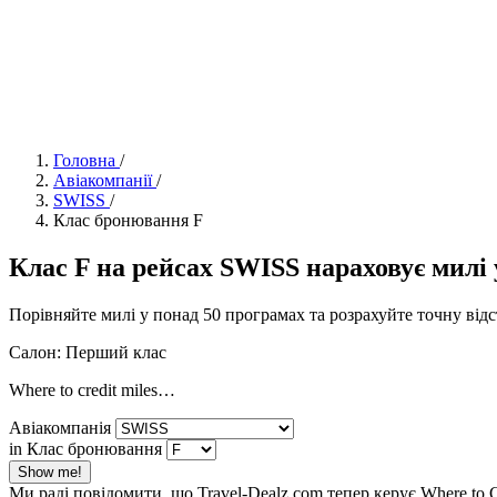
Головна
/
Авіакомпанії
/
SWISS
/
Клас бронювання F
Клас F на рейсах SWISS нараховує милі у
Порівняйте милі у понад 50 програмах та розрахуйте точну від
Салон: Перший клас
Where to credit miles…
Авіакомпанія
in Клас бронювання
Show me!
Ми раді повідомити, що Travel-Dealz.com тепер керує Where to 