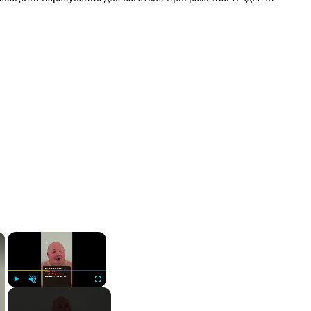
×
×
Play
Unmute
Fullscreen