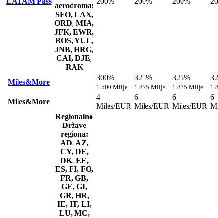
LATAM Pass
200%
200%
200%
2
aerodroma:
SFO, LAX,
ORD, MIA,
JFK, EWR,
BOS, YUL,
JNB, HRG,
CAI, DJE,
RAK
300%
325%
325%
3
Miles&More
1.500 Milje
1.875 Milje
1.875 Milje
1.
4
6
6
6
Miles&More
Miles/EUR
Miles/EUR
Miles/EUR
Mi
Regionalno
Države
regiona:
AD, AZ,
CY, DE,
DK, EE,
ES, FI, FO,
FR, GB,
GE, GI,
GR, HR,
IE, IT, LI,
LU, MC,