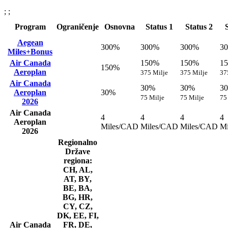
; ;
Program
Ograničenje
Osnovna
Status 1
Status 2
Aegean
300%
300%
300%
3
Miles+Bonus
Air Canada
150%
150%
1
150%
Aeroplan
375 Milje
375 Milje
37
Air Canada
30%
30%
3
Aeroplan
30%
75 Milje
75 Milje
75
2026
Air Canada
4
4
4
4
Aeroplan
Miles/CAD
Miles/CAD
Miles/CAD
M
2026
Regionalno
Države
regiona:
CH, AL,
AT, BY,
BE, BA,
BG, HR,
CY, CZ,
DK, EE, FI,
Air Canada
FR, DE,