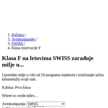
Početna
/
Aviokompanije
/
SWISS
/
Klasa rezervacije F
Klasa F na letovima SWISS zarađuje
milje u...
Uporedite milje u više od 50 programa lojalnosti i izračunajte tačnu
kilometražu svoje rute.
Kabina: Prva klasa
Where to credit miles…
Aviokompanija