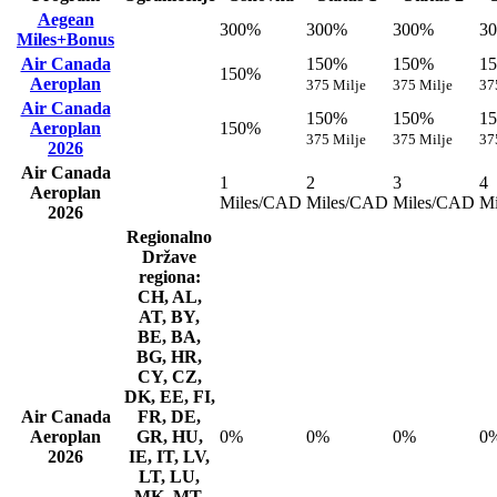
Aegean
300%
300%
300%
3
Miles+Bonus
Air Canada
150%
150%
1
150%
Aeroplan
375 Milje
375 Milje
37
Air Canada
150%
150%
1
Aeroplan
150%
375 Milje
375 Milje
37
2026
Air Canada
1
2
3
4
Aeroplan
Miles/CAD
Miles/CAD
Miles/CAD
M
2026
Regionalno
Države
regiona:
CH, AL,
AT, BY,
BE, BA,
BG, HR,
CY, CZ,
DK, EE, FI,
Air Canada
FR, DE,
Aeroplan
GR, HU,
0%
0%
0%
0
2026
IE, IT, LV,
LT, LU,
MK, MT,