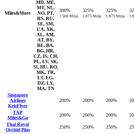
MD, ME,
MT, NL,
300%
325%
325%
3
Miles&More
NO, PT,
1.500 Milje
1.875 Milje
1.875 Milje
1.
RS, RU,
SE, SM,
UA, XK,
AL, AM,
AT, BY,
BE, BA,
BG, HR,
CZ, IS, CH,
PL, LV, SK,
SI, HU, RO,
MK, TR,
LT, EG,
DZ, LY,
MA, TN
Singapore
Airlines
200%
200%
200%
2
KrisFlyer
TAP
200%
200%
200%
2
Miles&Go
Thai Royal
250%
250%
250%
2
Orchid Plus