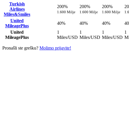
Turkish
200%
200%
200%
2
Airlines
1.600 Milje
1.600 Milje
1.600 Milje
1.
Miles&Smiles
United
40%
40%
40%
4
MileagePlus
United
1
1
1
1
MileagePlus
Miles/USD
Miles/USD
Miles/USD
Mi
Pronašli ste grešku?
Molimo prijavite!