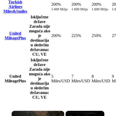
Turkish
200%
200%
200%
2
Airlines
1.600 Milje
1.600 Milje
1.600 Milje
1.
Miles&Smiles
Isključene
države
Zarada nije
moguća ako
United
je
200%
225%
250%
2
MileagePlus
destinacija
u sledećim
državama:
CU, VE
Isključene
države
Zarada nije
moguća ako
United
5
7
8
9
je
MileagePlus
Miles/USD
Miles/USD
Miles/USD
Mi
destinacija
u sledećim
državama:
CU, VE