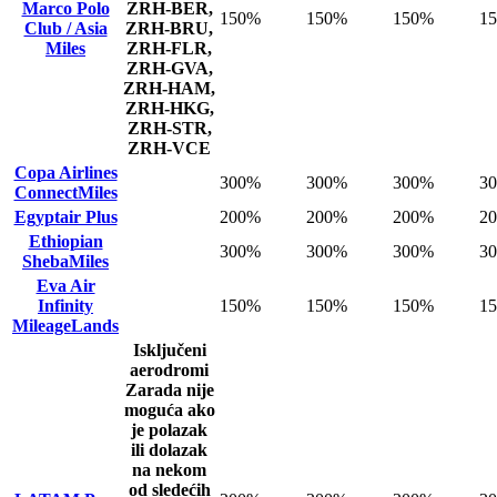
Marco Polo
ZRH-BER,
150%
150%
150%
1
Club / Asia
ZRH-BRU,
Miles
ZRH-FLR,
ZRH-GVA,
ZRH-HAM,
ZRH-HKG,
ZRH-STR,
ZRH-VCE
Copa Airlines
300%
300%
300%
3
ConnectMiles
Egyptair Plus
200%
200%
200%
2
Ethiopian
300%
300%
300%
3
ShebaMiles
Eva Air
Infinity
150%
150%
150%
1
MileageLands
Isključeni
aerodromi
Zarada nije
moguća ako
je polazak
ili dolazak
na nekom
od sledećih