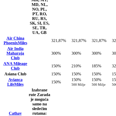
MD, NL,
NO, PL,
PT, RO,
RU, RS,
SK, SI, ES,
SE, TR,
UA, GB
Air China
321,87%
321,87%
321,87%
3
PhoenixMiles
Air India
Maharaja
300%
300%
300%
3
Club
ANA Mileage
150%
210%
185%
3
Club
Asiana Club
150%
150%
150%
1
Avianca
150%
150%
1
150%
LifeMiles
500 Milje
500 Milje
50
Izabrane
rute
Zarada
je moguća
samo na
sledećim
Cathay
rutama: