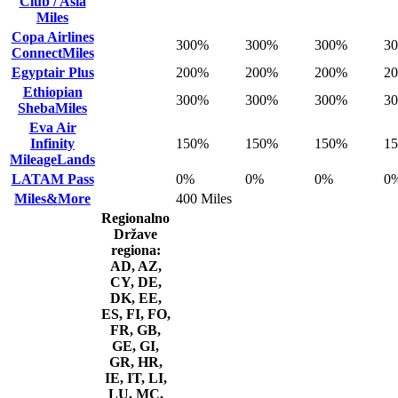
Club / Asia
Miles
Copa Airlines
300%
300%
300%
3
ConnectMiles
Egyptair Plus
200%
200%
200%
2
Ethiopian
300%
300%
300%
3
ShebaMiles
Eva Air
Infinity
150%
150%
150%
1
MileageLands
LATAM Pass
0%
0%
0%
0
Miles&More
400 Miles
Regionalno
Države
regiona:
AD, AZ,
CY, DE,
DK, EE,
ES, FI, FO,
FR, GB,
GE, GI,
GR, HR,
IE, IT, LI,
LU, MC,