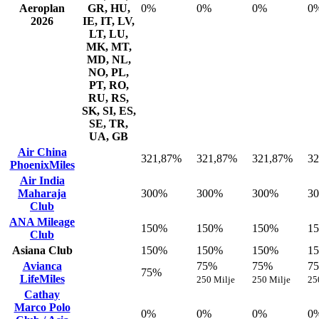
Aeroplan
GR, HU,
0%
0%
0%
0
2026
IE, IT, LV,
LT, LU,
MK, MT,
MD, NL,
NO, PL,
PT, RO,
RU, RS,
SK, SI, ES,
SE, TR,
UA, GB
Air China
321,87%
321,87%
321,87%
3
PhoenixMiles
Air India
Maharaja
300%
300%
300%
3
Club
ANA Mileage
150%
150%
150%
1
Club
Asiana Club
150%
150%
150%
1
Avianca
75%
75%
7
75%
LifeMiles
250 Milje
250 Milje
25
Cathay
Marco Polo
0%
0%
0%
0