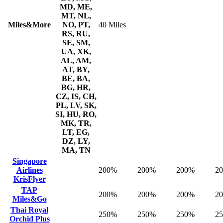
MD, ME,
MT, NL,
Miles&More
NO, PT,
40 Miles
RS, RU,
SE, SM,
UA, XK,
AL, AM,
AT, BY,
BE, BA,
BG, HR,
CZ, IS, CH,
PL, LV, SK,
SI, HU, RO,
MK, TR,
LT, EG,
DZ, LY,
MA, TN
Singapore
Airlines
200%
200%
200%
2
KrisFlyer
TAP
200%
200%
200%
2
Miles&Go
Thai Royal
250%
250%
250%
2
Orchid Plus