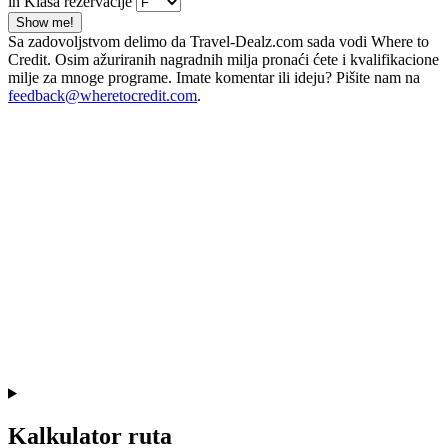
in Klasa rezervacije
Show me!
Sa zadovoljstvom delimo da Travel-Dealz.com sada vodi Where to
Credit. Osim ažuriranih nagradnih milja pronaći ćete i kvalifikacione
milje za mnoge programe. Imate komentar ili ideju? Pišite nam na
feedback@wheretocredit.com
.
Kalkulator ruta