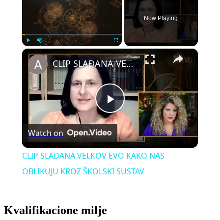
Now Playing
Play
Unmute
Fullscreen
CLIP SLAĐANA VELKOV EVO KAKO NAS OBLIKUJU KROZ ŠKOLSKI SUSTAV
Play
Watch on
Video
CLIP SLAĐANA VELKOV EVO KAKO NAS
OBLIKUJU KROZ ŠKOLSKI SUSTAV
Kvalifikacione milje